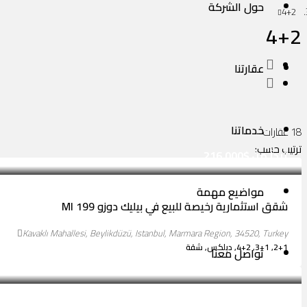
حول الشركة
4+2
4+2
عقارتنا
خدماتنا
18 عقارات
ترتيب حسب:
تبدأ من
$216,000
مواضيع مهمة
شقق استثمارية رخيصة للبيع في بيليك دوزو MI 199
Kavaklı Mahallesi, Beylikdüzü, Istanbul, Marmara Region, 34520, Turkey
2+1, 3+1, 4+2, دبلكس, شقة
تواصل معنا
تبدأ من
$93,000