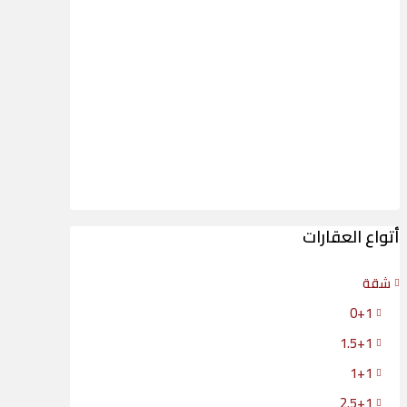
أتواع العقارات
شقة
0+1
1.5+1
1+1
2.5+1