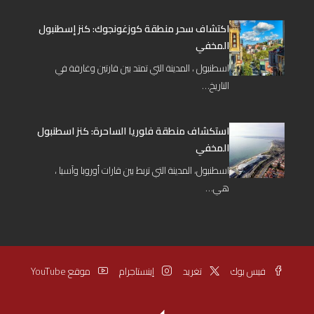
اكتشاف سحر منطقة كوزغونجوك: كنز إسطنبول
المخفي
اسطنبول ، المدينة التي تمتد بين قارتين وغارقة في
التاريخ…
استكشاف منطقة فلوريا الساحرة: كنز اسطنبول
المخفي
اسطنبول، المدينة التي تربط بين قارات أوروبا وآسيا ،
هي…
فيس بوك
تغريد
إينستاجرام
موقع YouTube