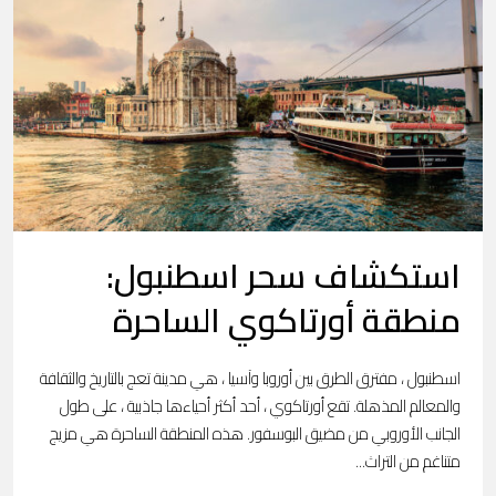
استكشاف سحر اسطنبول:
منطقة أورتاكوي الساحرة
اسطنبول ، مفترق الطرق بين أوروبا وآسيا ، هي مدينة تعج بالتاريخ والثقافة
والمعالم المذهلة. تقع أورتاكوي ، أحد أكثر أحياءها جاذبية ، على طول
الجانب الأوروبي من مضيق البوسفور. هذه المنطقة الساحرة هي مزيج
متناغم من التراث...