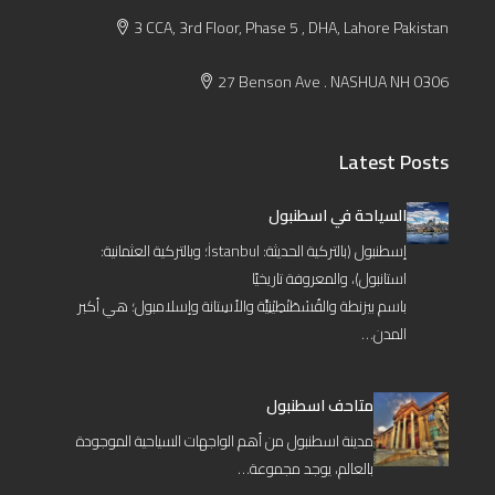
3 CCA, 3rd Floor, Phase 5 , DHA, Lahore Pakistan
27 Benson Ave . NASHUA NH 0306
Latest Posts
السياحة في اسطنبول
إسطنبول (بالتركية الحديثة: İstanbul؛ وبالتركية العثمانية:
استانبول)، والمعروفة تاريخيًا
باسم بيزنطة والقُسْطَنْطِيْنِيَّة والأسِتانة وإسلامبول؛ هي أكبر
المدن…
متاحف اسطنبول
مدينة اسطنبول من أهم الواجهات السياحية الموجودة
بالعالم، يوجد مجموعة…