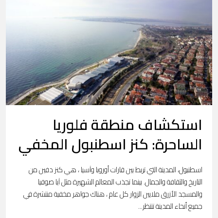
استكشاف منطقة فلوريا
الساحرة: كنز اسطنبول المخفي
اسطنبول، المدينة التي تربط بين قارات أوروبا وآسيا ، هي كنز دفين من
التاريخ والثقافة والجمال. بينما تجذب المعالم الشهيرة مثل آيا صوفيا
والمسجد الأزرق ملايين الزوار كل عام ، هناك جواهر مخفية منتشرة في
جميع أنحاء المدينة تنتظر...