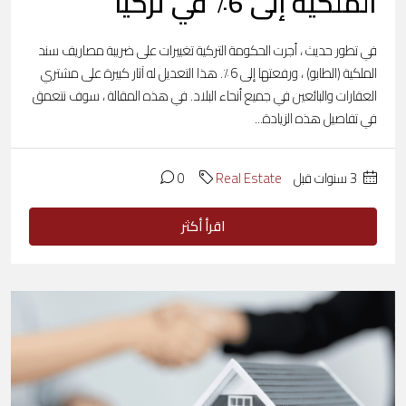
الملكية إلى 6٪ في تركيا
في تطور حديث ، أجرت الحكومة التركية تغييرات على ضريبة مصاريف سند
الملكية (الطابو) ، ورفعتها إلى 6٪. هذا التعديل له آثار كبيرة على مشتري
العقارات والبائعين في جميع أنحاء البلاد. في هذه المقالة ، سوف نتعمق
في تفاصيل هذه الزيادة...
‏3 سنوات قبل
Real Estate
0
اقرأ أكثر