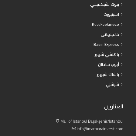
بيوك تشيكميجي
اسينيورت
Kucukcekmece
كاغيتهانى
Basın Express
باهتشي شهير
أيوب سلطان
باشاك شيهير
شيشلي
العناوين
Mall of İstanbul Başakşehir/İstanbul
info@marmarainvest.com